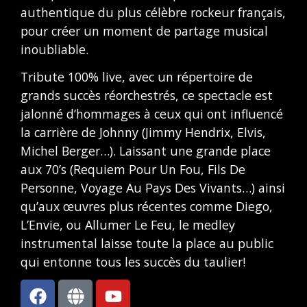
authentique du plus célèbre rockeur français,
pour créer un moment de partage musical
inoubliable.
Tribute 100% live, avec un répertoire de
grands succès réorchestrés, ce spectacle est
jalonné d’hommages à ceux qui ont influencé
la carrière de Johnny (Jimmy Hendrix, Elvis,
Michel Berger…). Laissant une grande place
aux 70’s (Requiem Pour Un Fou, Fils De
Personne, Voyage Au Pays Des Vivants…) ainsi
qu’aux œuvres plus récentes comme Diego,
L’Envie, ou Allumer Le Feu, le medley
instrumental laisse toute la place au public
qui entonne tous les succès du taulier!
F
G
Y
a
l
o