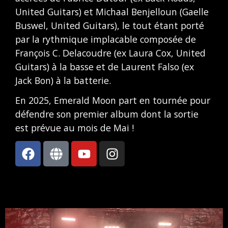
United Guitars) et Michaal Benjelloun (Gaelle
Buswel, United Guitars), le tout étant porté
par la rythmique implacable composée de
François C. Delacoudre (ex Laura Cox, United
Guitars) à la basse et de Laurent Falso (ex
Jack Bon) à la batterie.
En 2025, Emerald Moon part en tournée pour
défendre son premier album dont la sortie
est prévue au mois de Mai !
F
G
Y
I
a
l
o
n
c
o
u
s
e
b
t
t
b
e
u
a
o
b
g
o
e
r