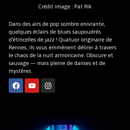
Crédit image : Pat Rik
Dans des airs de pop sombre enivrante,
quelques éclairs de blues saupoudrés
d’étincelles de jazz ! Quatuor originaire de
Rennes, ils vous emmènent délirer à travers
le chaos de la nuit armoricaine. Obscure et
sauvage — mais pleine de danses et de
mystères.
F
Y
I
a
o
n
c
u
s
e
t
t
b
u
a
o
b
g
o
e
r